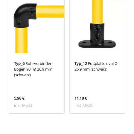
Typ_6
Rohrverbinder
Typ_12
Fußplatte oval Ø
Bogen 90° Ø 26,9 mm
26,9 mm (schwarz)
(schwarz)
5,98 €
11,18 €
inkl. MwSt.
inkl. MwSt.