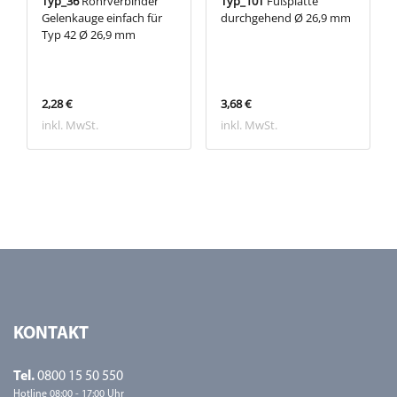
Typ_36
Rohrverbinder
Typ_10T
Fußplatte
Gelenkauge einfach für
durchgehend Ø 26,9 mm
Typ 42 Ø 26,9 mm
2,28 €
3,68 €
inkl. MwSt.
inkl. MwSt.
KONTAKT
Tel.
0800 15 50 550
Hotline 08:00 - 17:00 Uhr