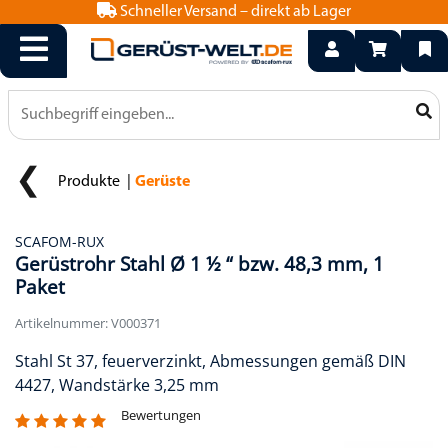
Schneller Versand – direkt ab Lager
info@geruest-welt.de
0800 15 50 550
Produkte
Gerüste
SCAFOM-RUX
Gerüstrohr Stahl Ø 1 ½ “ bzw. 48,3 mm, 1
Paket
Artikelnummer: V000371
Stahl St 37, feuerverzinkt, Abmessungen gemäß DIN
4427, Wandstärke 3,25 mm
Bewertungen