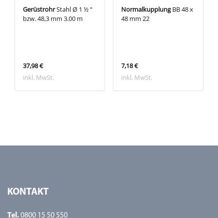
Gerüstrohr
Stahl Ø 1 ½ “
Normalkupplung
BB 48 x
bzw. 48,3 mm 3.00 m
48 mm 22
37,98 €
7,18 €
inkl. MwSt.
inkl. MwSt.
KONTAKT
Tel.
0800 15 50 550