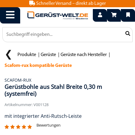
Schneller Versand – direkt ab Lager
info@geruest-welt.de
0800 15 50 550
Produkte
Gerüste
Gerüste nach Hersteller
Scafom-rux kompatible Gerüste
SCAFOM-RUX
Gerüstbohle aus Stahl Breite 0,30 m
(systemfrei)
Artikelnummer: V001128
mit integrierter Anti-Rutsch-Leiste
Bewertungen