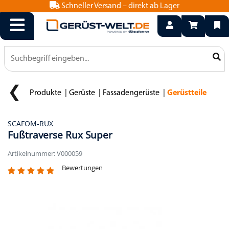
Schneller Versand – direkt ab Lager
info@geruest-welt.de
0800 15 50 550
Produkte
Gerüste
Fassadengerüste
Gerüstteile
SCAFOM-RUX
Fußtraverse Rux Super
Artikelnummer: V000059
Bewertungen