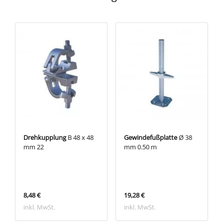
Drehkupplung
B 48 x 48
Gewindefußplatte
Ø 38
mm 22
mm 0.50 m
8,48 €
19,28 €
inkl. MwSt.
inkl. MwSt.