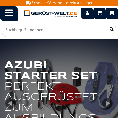
Schneller Versand – direkt ab Lager
info@geruest-welt.de
0800 15 50 550
AZUBI
JETZT
STARTER SET
GERÜST-
FRAMESCAFF
PERFEKT
WELT.DE
ENTDECKEN!
AUSGERÜSTET
DEIN
KOMPATIBEL
ZUM
ONLINESHOP
MIT LAYHER