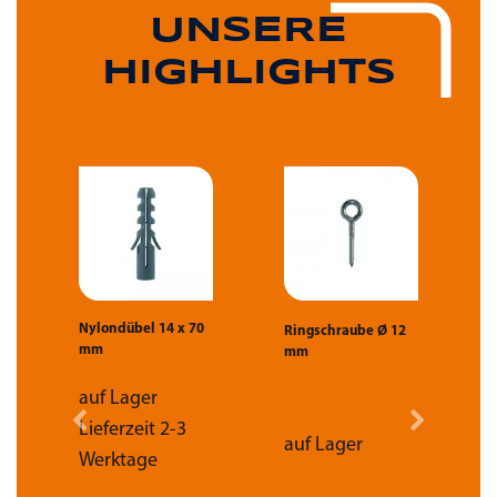
UNSERE
HIGHLIGHTS
Nylondübel 14 x 70
1
Ringschraube Ø 12
mm
mm
F
m
(
auf Lager
Lieferzeit 2-3
auf Lager
Werktage