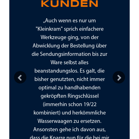
KUNDEN
stteile tipp
„Auch wenn es nur um
„Hier findet
eitung der
"Kleinkram" sprich einfachere
Montage- 
 Versendung
Werkzeuge ging, von der
benötigt, 
überdenken,
Abwicklung der Bestellung über
oder privat
hlich
die Sendungsinformation bis zur
Verh
er Lieferung
Ware selbst alles
beanstandungslos. Es galt, die
bisher genutzten, nicht immer
optimal zu handhabenden
Previous
Next
gekröpften Ringschlüssel
(immerhin schon 19/22
kombiniert) und herkömmliche
Wasserwaagen zu ersetzen.
Ansonsten gehe ich davon aus,
dass die Knarre nun für die bei mir