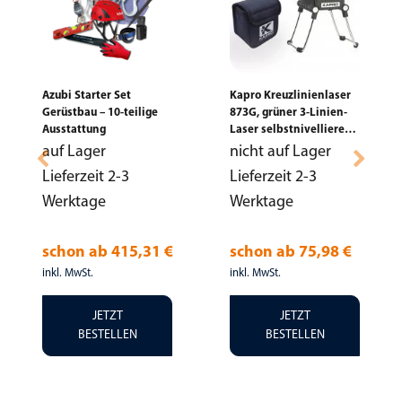
Azubi Starter Set
Kapro Kreuzlinienlaser
Gerüstbau – 10-teilige
873G, grüner 3-Linien-
Ausstattung
Laser selbstnivellierend
+ Tasche
auf Lager
nicht auf Lager
Lieferzeit 2-3
Lieferzeit 2-3
Werktage
Werktage
schon ab
415,31 €
schon ab
75,98 €
inkl. MwSt.
inkl. MwSt.
JETZT
JETZT
BESTELLEN
BESTELLEN