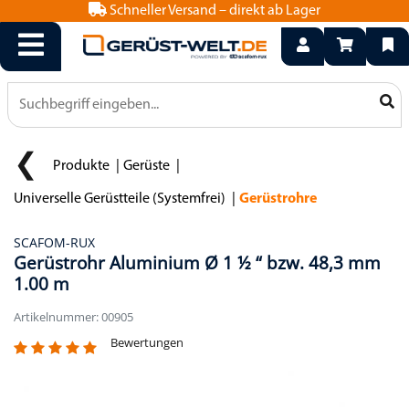
Schneller Versand – direkt ab Lager
info@geruest-welt.de
0800 15 50 550
Produkte
Gerüste
Universelle Gerüstteile (Systemfrei)
Gerüstrohre
SCAFOM-RUX
Gerüstrohr Aluminium Ø 1 ½ “ bzw. 48,3 mm
1.00 m
Artikelnummer: 00905
Bewertungen