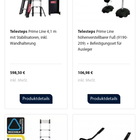
Telesteps
Prime Line 4,1 m
Telesteps
Prime Line
mit Stabilisatoren, inkl.
höhenverstellbarer Fuß (9190-
Wandhalterung
209) + Befestigungsset für
Ausleger
598,50 €
106,98 €
inkl. MwSt.
inkl. MwSt.
Produktdetails
Produktdetails