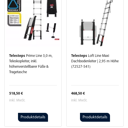
Telesteps
Prime Line 3,0 m,
Telesteps
Loft Line Maxi
Teleskopleiter, inkl.
Dachbodenleiter | 2,95 m Höhe
höhenverstellbarer Füße &
(72527-541)
Tragetasche
518,50 €
468,50 €
inkl. MwSt.
inkl. MwSt.
Produktdetails
Produktdetails