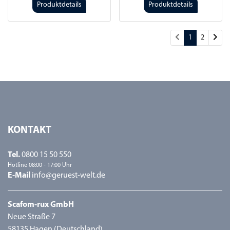
Produktdetails
Produktdetails
Wei
1
2
KONTAKT
Tel.
0800 15 50 550
Hotline 08:00 - 17:00 Uhr
E-Mail
info@geruest-welt.de
Scafom-rux GmbH
Neue Straße 7
58135 Hagen (Deutschland)