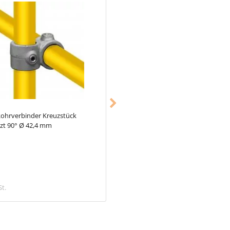
ohrverbinder Kreuzstück
Typ_2,
Rohrverbinder T-Stück kurz
zt 90° Ø 42,4 mm
42,4 mm
5,08 €
St.
inkl. MwSt.