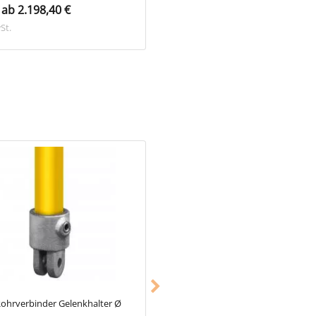
ab 2.198,40 €
schon ab 18,98 €
St.
inkl. MwSt.
ohrverbinder Gelenkhalter Ø
Typ_123
Rohrverbinder Kniestück 