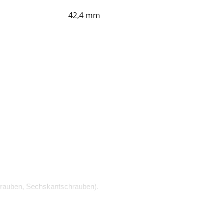
42,4 mm
rauben, Sechskantschrauben).