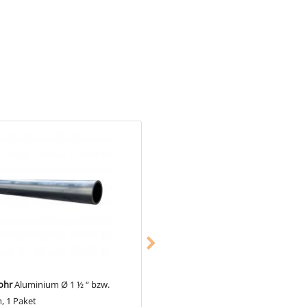
lenk werden die beiden Rohre
 Höhe, bei einem (nahezu) frei
 49 benötigt.
ohr
Aluminium Ø 1 ½ “ bzw.
Gerüstrohr
Aluminium Ø 1 ½ “ bzw
, 1 Paket
48,3 mm