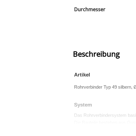
Durchmesser
Beschreibung
Artikel
Rohrverbinder Typ 49 silbern,
System
Das Rohrverbindersystem basi
Die Bauteile bestehen aus Guss
Viele dieser Teile sind auch TÜV 