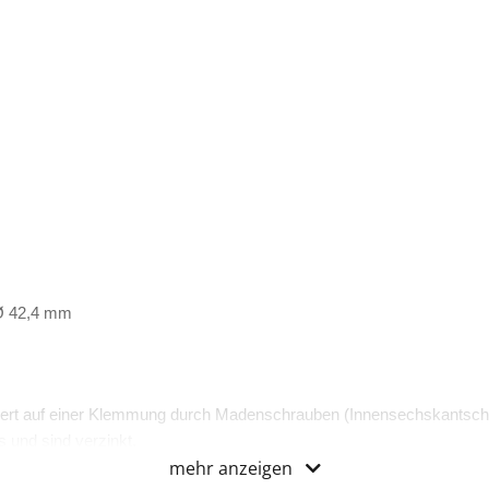
 Ø 42,4 mm
ert auf einer Klemmung durch Madenschrauben (Innensechskantsch
 und sind verzinkt.
mehr anzeigen
zertifiziert.