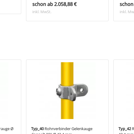
schon ab 2.058,88 €
schon 
l LU608075BC passend für Ø 26,9 & 33,7 mm
inkl. MwSt.
inkl. Mw
l LU608075DEF passend für Ø 42,4 & 48,3 & 60,3 mm
rauge Ø
Typ_40
Rohrverbinder Gelenkauge
Typ_42
R