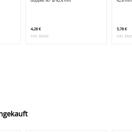
doppelt 90° Ø 42,4 mm
42,4 mm
4,28 €
5,78 €
inkl. MwSt.
inkl. Mw
ngekauft