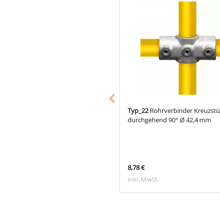
,
Rohrverbinder T-Stück kurz Ø
Typ_22
Rohrverbinder Kreuzstü
 mm
durchgehend 90° Ø 42,4 mm
€
8,78 €
 MwSt.
inkl. MwSt.