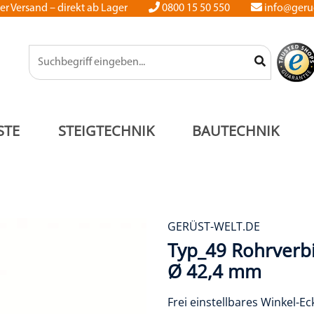
er Versand – direkt ab Lager
0800 15 50 550
info@gerue
STE
STEIGTECHNIK
BAUTECHNIK
GERÜST-WELT.DE
Typ_49 Rohrverb
Ø 42,4 mm
Frei einstellbares Winkel-Ec