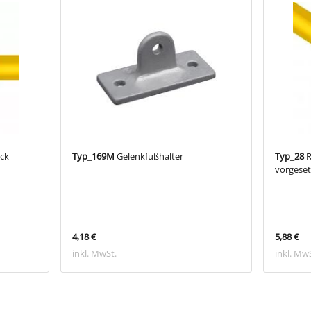
ck
Typ_169M
Gelenkfußhalter
Typ_28
R
vorgeset
4,18 €
5,88 €
inkl. MwSt.
inkl. Mw