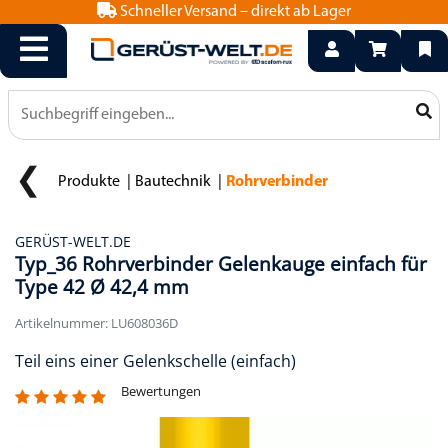
Schneller Versand – direkt ab Lager
info@geruest-welt.de
0800 15 50 550
Produkte
Bautechnik
Rohrverbinder
GERÜST-WELT.DE
Typ_36 Rohrverbinder Gelenkauge einfach für
Type 42 Ø 42,4 mm
Artikelnummer: LU608036D
Teil eins einer Gelenkschelle (einfach)
Bewertungen