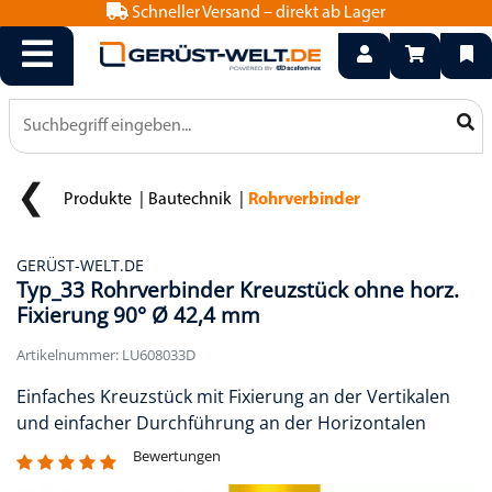
Schneller Versand – direkt ab Lager
info@geruest-welt.de
0800 15 50 550
Produkte
Bautechnik
Rohrverbinder
GERÜST-WELT.DE
Typ_33 Rohrverbinder Kreuzstück ohne horz.
Fixierung 90° Ø 42,4 mm
Artikelnummer: LU608033D
Einfaches Kreuzstück mit Fixierung an der Vertikalen
und einfacher Durchführung an der Horizontalen
Bewertungen