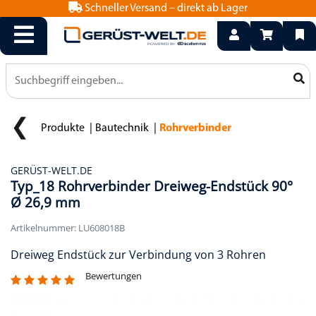
Schneller Versand – direkt ab Lager
info@geruest-welt.de
0800 15 50 550
Produkte
Bautechnik
Rohrverbinder
GERÜST-WELT.DE
Typ_18 Rohrverbinder Dreiweg-Endstück 90°
Ø 26,9 mm
Artikelnummer: LU608018B
Dreiweg Endstück zur Verbindung von 3 Rohren
Bewertungen